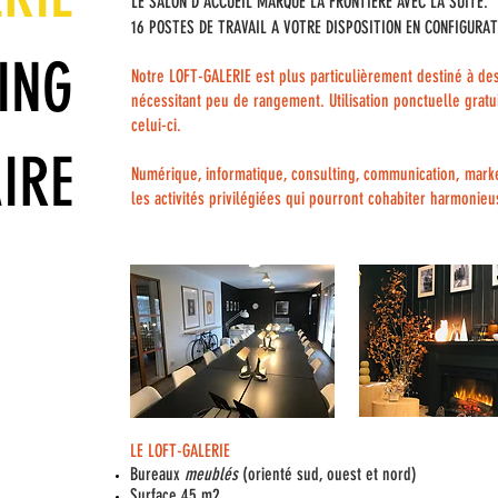
LE SALON D'ACCUEIL MARQUE LA FRONTIERE AVEC LA SUITE.
16 POSTES DE TRAVAIL A VOTRE DISPOSITION EN CONFIGURAT
ING
Notre LOFT-GALERIE est plus particulièrement destiné à de
nécessitant peu de rangement. Utilisation ponctuelle gratu
celui-ci.
IRE
Numérique, informatique, consulting, communication, market
les activités privilégiées qui pourront cohabiter harmonie
LE LOFT-GALERIE
Bureaux
meublés
(orienté sud, ouest et nord)
Surface 45 m2