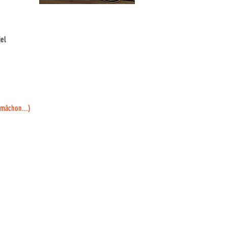
iel
 mâchon...)