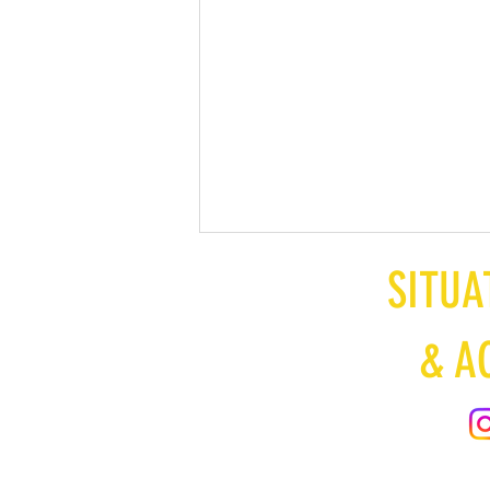
CAPEC / Recherche Innovation
SITUA
& Développement
Séminaire organisé en septembre 2025
& A
par le service Communication. C'est
autour d'un bon café d'accueil bio et
quelques viennoiseries, que tous les
associés de ce cabinet d'expertise
comptable de Bour