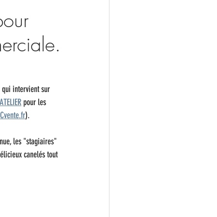
pour
erciale.
qui intervient sur 
'ATELIER
 pour les 
Cvente.fr
).
ue, les "stagiaires" 
licieux canelés tout 