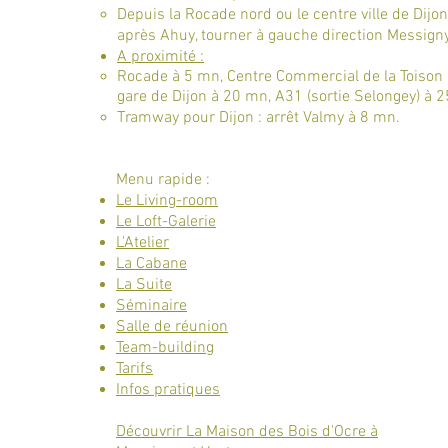
la s
Depuis la Rocade nord ou le centre ville de Dijon,
après Ahuy, tourner à gauche direction Messigny
A proximité :​
Rocade à 5 mn, Centre Commercial de la Toison 
gare de Dijon à 20 mn, A31 (sortie Selongey) à 2
Tramway pour Dijon : arrêt Valmy à 8 mn.
Menu rapide :
Le Living-room
Le Loft-Galerie
L'Atelier
La Cabane
La Suite
Séminaire
Salle de réunion
Team-building
Tarifs
Infos pratiques
Découvrir
La Maison des Bois d'Ocre à