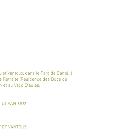
y et Vantoux, dans le Parc de Santé, à
de Retraite (Résidence des Ducs de
et au Val d’Etaules.
 ET VANTOUX​
/ Boutique de Gestion de
/ Séminaire de clôture de
Y ET VANTOUX